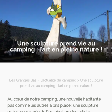
Une sculpture prend vie au
camping : l’art en pleine nature !
Les Granges Bas
>
L’actualité du camping
>
Une sculpture
prend vie au camping : l’art en pleine nature !
Au cœur de notre camping, une nouvelle habitante
pas comme les autres a pris place : une sculpture
majestueuse, née de l’imagination d’un artiste